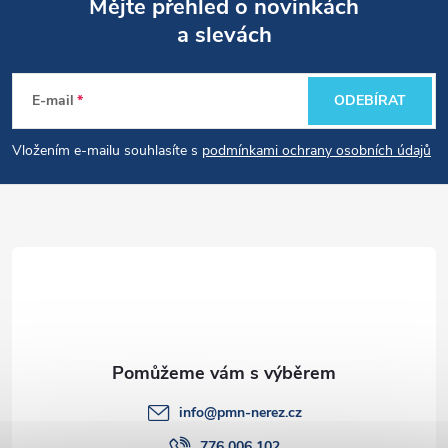
Mějte přehled o novinkách
a slevách
Z
á
E-mail
ODEBÍRAT
p
Vložením e-mailu souhlasíte s
podmínkami ochrany osobních údajů
a
t
í
info
@
pmn-nerez.cz
776 006 102