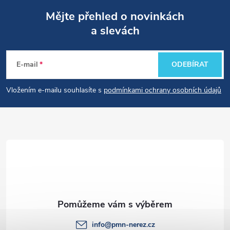
Mějte přehled o novinkách
a slevách
Z
á
E-mail
ODEBÍRAT
p
Vložením e-mailu souhlasíte s
podmínkami ochrany osobních údajů
a
t
í
info
@
pmn-nerez.cz