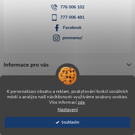
776 006 102
777 006 481
Facebook
pmnnerez/
Informace pro vás
Blog
K personalizaci obsahu a reklam, poskytování funkcí sociálních
médií a analýze naší návštěvnosti využíváme soubory cookies.
Více informací
zde
.
Copyright 2026
PMN-nerez
. Všechna práva vyhrazena.
Upravit
Nastavení
nastavení cookies
Souhlasím
Vytvořil Shoptet