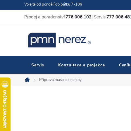
Přejít
Volejte od pondělí do pátku 7-18h
na
Prodej a poradenství:
776 006 102
| Servis:
777 006 48
obsah
Servis
Konzultace a projekce
Ceník
Příprava masa a zeleniny
Domů