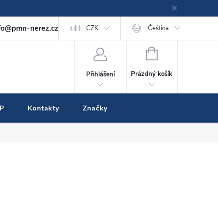
fo@pmn-nerez.cz
CZK
Čeština
NÁKUPNÍ
KOŠÍK
Prázdný košík
Přihlášení
IP
Kontakty
Značky