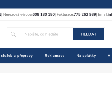
1
| Nerezová výroba:
608 180 180
| Fakturace:
775 262 989
| Email:
in
HLEDAT
 služeb a přepravy
Reklamace
Na splátky
V