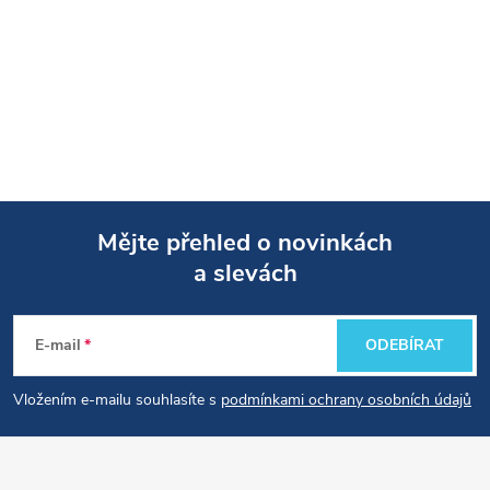
Mějte přehled o novinkách
a slevách
Z
á
E-mail
ODEBÍRAT
p
Vložením e-mailu souhlasíte s
podmínkami ochrany osobních údajů
a