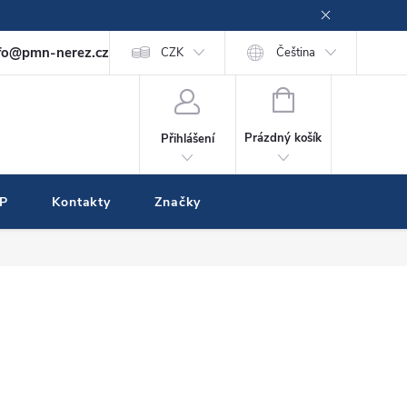
fo@pmn-nerez.cz
CZK
Čeština
NÁKUPNÍ
KOŠÍK
Prázdný košík
Přihlášení
IP
Kontakty
Značky