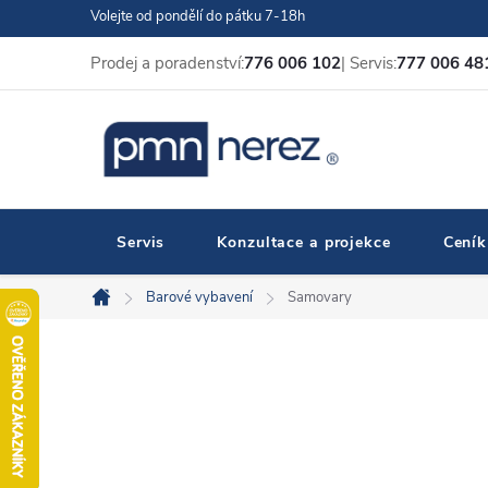
Přejít
Volejte od pondělí do pátku 7-18h
na
Prodej a poradenství:
776 006 102
| Servis:
777 006 48
obsah
Servis
Konzultace a projekce
Ceník
Barové vybavení
Samovary
Domů