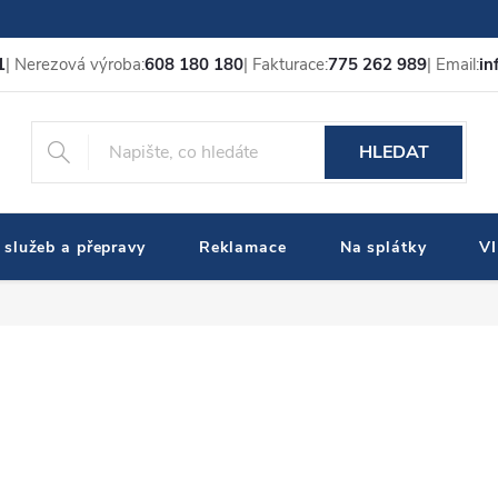
1
| Nerezová výroba:
608 180 180
| Fakturace:
775 262 989
| Email:
in
HLEDAT
 služeb a přepravy
Reklamace
Na splátky
V