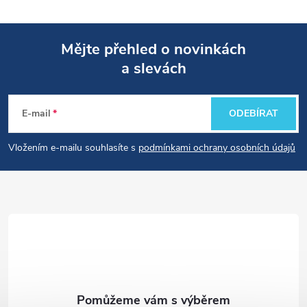
Mějte přehled o novinkách
a slevách
Z
á
E-mail
ODEBÍRAT
p
Vložením e-mailu souhlasíte s
podmínkami ochrany osobních údajů
a
t
í