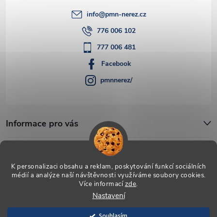
info
@
pmn-nerez.cz
776 006 102
777 006 481
Facebook
pmnnerez/
Informace pro vás
Blog
K personalizaci obsahu a reklam, poskytování funkcí sociálních
médií a analýze naší návštěvnosti využíváme soubory cookies.
Více informací
zde
.
Copyright 2026
PMN-nerez
. Všechna práva vyhrazena.
Upravit
Nastavení
nastavení cookies
Souhlasím
Vytvořil Shoptet