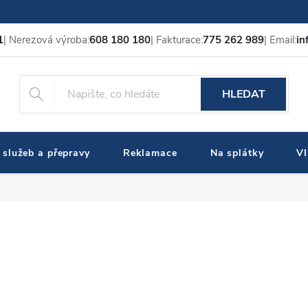
1
| Nerezová výroba:
608 180 180
| Fakturace:
775 262 989
| Email:
in
HLEDAT
 služeb a přepravy
Reklamace
Na splátky
V