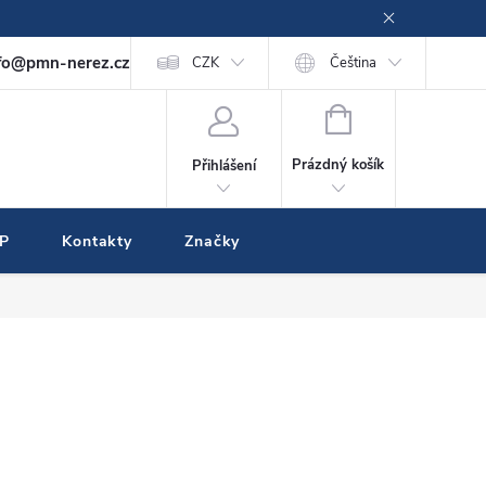
fo@pmn-nerez.cz
CZK
Čeština
NÁKUPNÍ
KOŠÍK
Prázdný košík
Přihlášení
IP
Kontakty
Značky