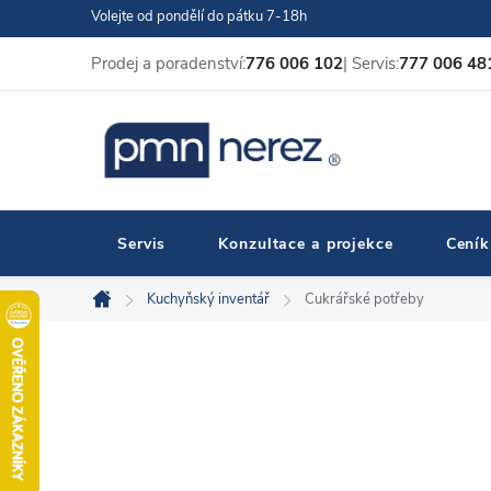
Přejít
Volejte od pondělí do pátku 7-18h
na
Prodej a poradenství:
776 006 102
| Servis:
777 006 48
obsah
Servis
Konzultace a projekce
Ceník
Kuchyňský inventář
Cukrářské potřeby
Domů