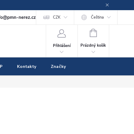
fo@pmn-nerez.cz
CZK
Čeština
NÁKUPNÍ
KOŠÍK
Prázdný košík
Přihlášení
IP
Kontakty
Značky