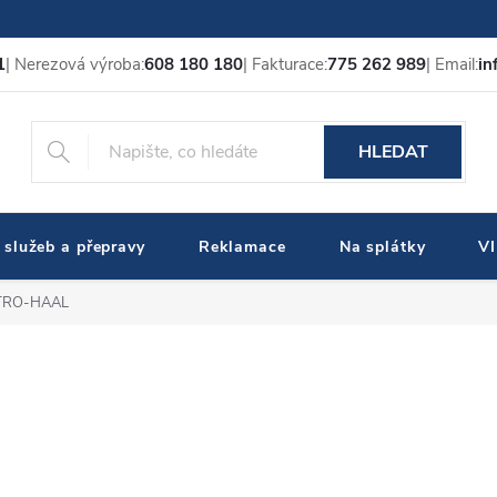
1
| Nerezová výroba:
608 180 180
| Fakturace:
775 262 989
| Email:
in
HLEDAT
 služeb a přepravy
Reklamace
Na splátky
V
STRO-HAAL