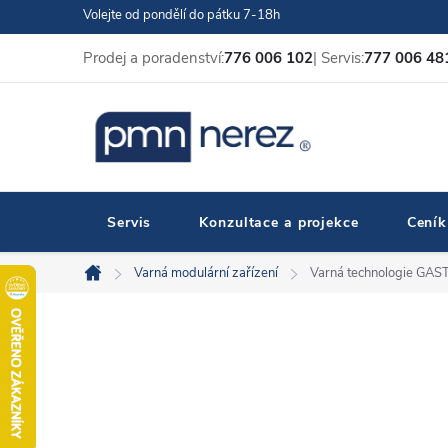
Přejít
Volejte od pondělí do pátku 7-18h
na
Prodej a poradenství:
776 006 102
| Servis:
777 006 48
obsah
Servis
Konzultace a projekce
Ceník
Varná modulární zařízení
Varná technologie GA
Domů