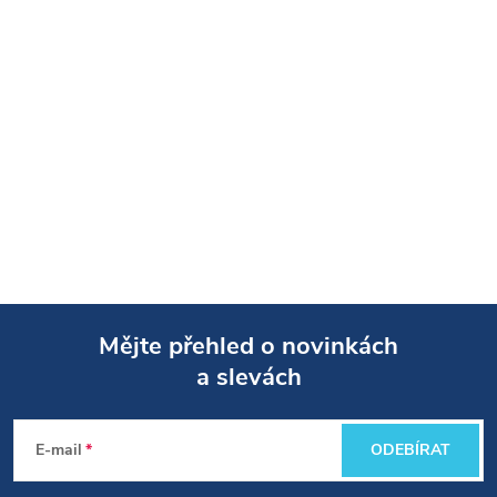
Mějte přehled o novinkách
a slevách
Z
á
E-mail
ODEBÍRAT