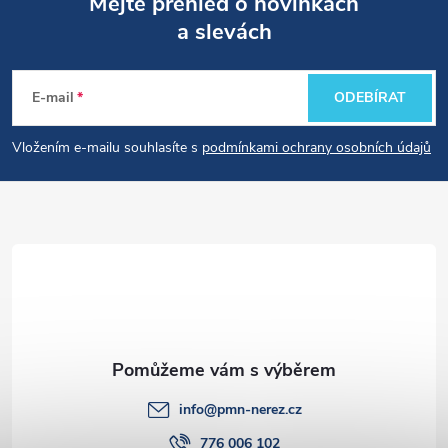
Mějte přehled o novinkách
a slevách
Z
á
E-mail
ODEBÍRAT
p
Vložením e-mailu souhlasíte s
podmínkami ochrany osobních údajů
a
t
í
info
@
pmn-nerez.cz
776 006 102