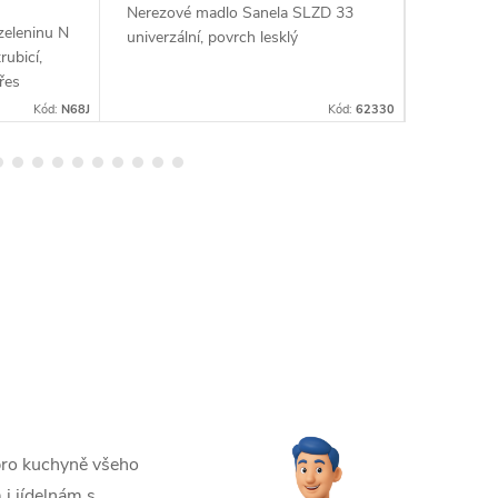
Nerezové madlo Sanela SLZD 33
dle aktuá
zeleninu N
univerzální, povrch lesklý
výšky skl
ubicí,
řes
koše pod
Kód:
N68J
Kód:
62330
ění na
 pro kuchyně všeho
i jídelnám s