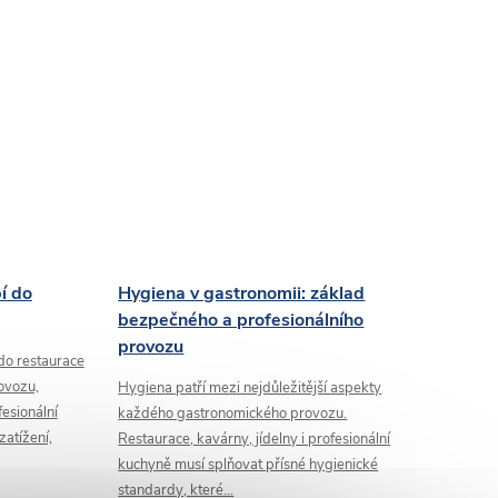
í do
Hygiena v gastronomii: základ
bezpečného a profesionálního
provozu
do restaurace
ovozu,
Hygiena patří mezi nejdůležitější aspekty
fesionální
každého gastronomického provozu.
atížení,
Restaurace, kavárny, jídelny i profesionální
kuchyně musí splňovat přísné hygienické
standardy, které...