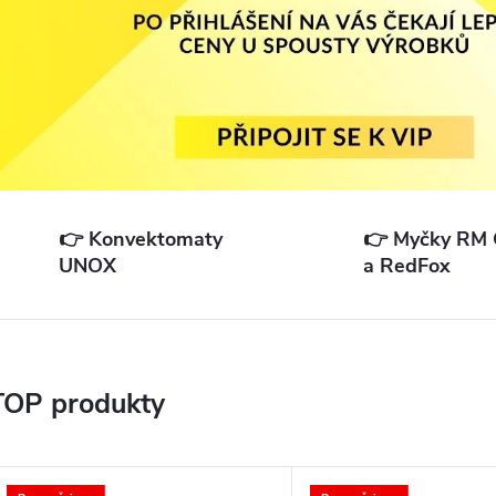
V
ý
r
o
👉 Konvektomaty
👉 Myčky RM 
UNOX
a RedFox
b
a
n
TOP produkty
e