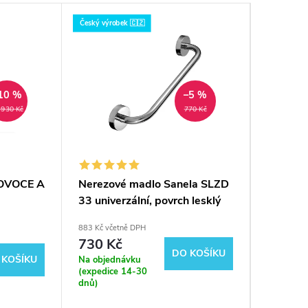
Český výrobek 🇨🇿
Český výrob
10 %
–5 %
 930 Kč
770 Kč
OVOCE A
Nerezové madlo Sanela SLZD
Koš stav
33 univerzální, povrch lesklý
883 Kč včetně DPH
351 Kč vče
730 Kč
290 K
DO KOŠÍKU
 KOŠÍKU
Na objednávku
Sklad
(expedice 14-30
dnů)
Multifunk
konfigura