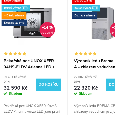
Doporučujeme
Doporučujeme
r
Italská výroba 🇮🇹
Italská výroba 🇮🇹
+ Dárek zdarma
Doprava zdarma
e
Doprava zdarma
–14 %
–
z
38 305 Kč
24
o
v
Pekařská pec UNOX XEFR-
Výrobník ledu Brema
04HS-ELDV Arianna LED +
A - chlazení vzduche
é
ZDARMA redukce vzduchu
39 434 Kč včetně
27 007 Kč včetně
XUC156
DPH
DPH
DO KOŠÍKU
DO
h
32 590 Kč
22 320 Kč
Skladem
Skladem
o
Pekařská pec UNOX XEFR-04HS-
Výrobník ledu BREMA CB
ELDV Arianna verze LED jsou první
chlazený vzduchem je z j