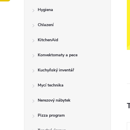
t
Hygiena
r
a
Chlazení
n
KitchenAid
n
Konvektomaty a pece
í
Kuchyňský inventář
p
Mycí technika
a
Nerezový nábytek
n
Pizza program