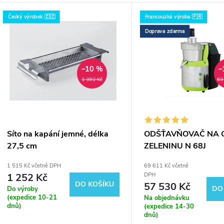
Český výrobek 🇨🇿
Francouzká výroba 🇫🇷
Doprava zdarma
r
–10 %
–
1 392 Kč
63
o
Síto na kapání jemné, délka
ODŠŤAVŇOVAČ NA 
27,5 cm
ZELENINU N 68J
1 515 Kč včetně DPH
69 611 Kč včetně
1 252 Kč
DPH
DO KOŠÍKU
57 530 Kč
DO
Do výroby
(expedice 10-21
Na objednávku
dnů)
(expedice 14-30
dnů)