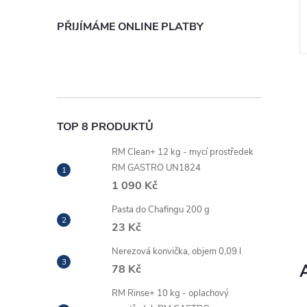
dací panel výkonnější,
grilovací desky v celonerezovém
: MASTER.Touch
provedení je miska na tuk. Tato
PŘIJÍMÁME ONLINE PLATBY
m pro intuitivní
grilovací deska je nejprodávanější
Kód:
XEVC-0511-EPRM
Kód:
00000982
grilovací...
í
TOP 8 PRODUKTŮ
RM Clean+ 12 kg - mycí prostředek
RM GASTRO UN1824
1 090 Kč
Pasta do Chafingu 200 g
23 Kč
Nerezová konvička, objem 0,09 l
í
78 Kč
RM Rinse+ 10 kg - oplachový