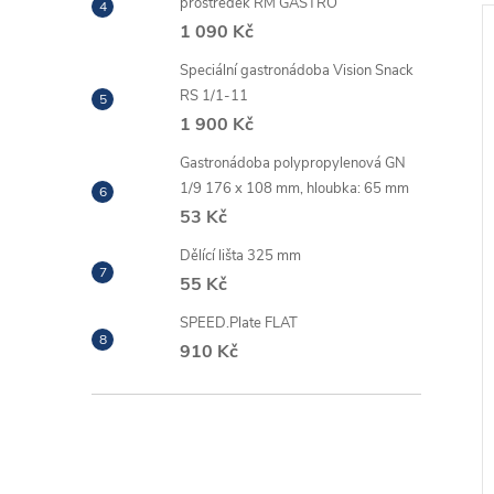
prostředek RM GASTRO
1 090 Kč
.
🇰
Český výrobek 🇨🇿
Záruka 3 roky
Speciální gastronádoba Vision Snack
RS 1/1-11
Doprava zdarma
1 900 Kč
–5 %
.
Gastronádoba polypropylenová GN
1 130 Kč
1/9 176 x 108 mm, hloubka: 65 mm
53 Kč
Dělící lišta 325 mm
.
55 Kč
da teleskopická
Pracovní plocha rohová PLA
 červená
68 RM GASTRO
SPEED.Plate FLAT
910 Kč
 DPH
52 018 Kč včetně
DPH
DO KOŠÍKU
42 990 Kč
DO KOŠÍKU
u
Na objednávku
(expedice 3-7
týdnů)