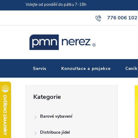
Přejít
Volejte od pondělí do pátku 7-18h
na
776 006 102
obsah
Servis
Konzultace a projekce
Ceník
P
Přeskočit
Kategorie
kategorie
o
Barové vybavení
s
Distribuce jídel