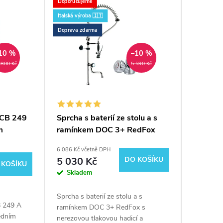
Doporučujeme
Doprava zd
Italská výroba 🇮🇹
Doprava zdarma
10 %
–10 %
 800 Kč
5 590 Kč
 CB 249
Sprcha s baterií ze stolu a s
Stůl ch
m
ramínkem DOC 3+ RedFox
dveře, 
6 086 Kč včetně DPH
26 003 Kč 
5 030 Kč
DO KOŠÍKU
DPH
 KOŠÍKU
21 49
Skladem
Sklad
Sprcha s baterií ze stolu a s
 249 A
Chladící 
ramínkem DOC 3+ RedFox s
edním
RedFox v
nerezovou tlakovou hadicí a