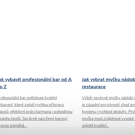
ak vybavit profesionální bar od A
Jak vybrat myčku nádob
o Z
restaurace
rofesionální bar potřebuje kvalitní
Výběr správné myčky nádobí 
ybavení, které zajistí rychlou přípravu
je zásadní pro plynulý chod pr
ápojů, efektivní práci barmana i pohodlnou
hygienu i rychlost obsluhy. Pro
bsluhu hostů. Správně navržený barový
myčka musí zvládnout vysoké z
rovoz pomáhá...
zajistit kvalitní...