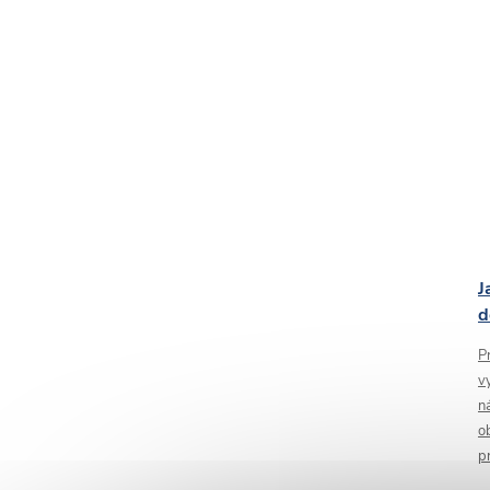
J
d
P
v
n
o
p