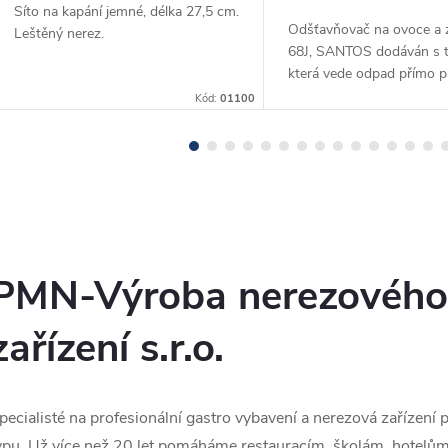
Síto na kapání jemné, délka 27,5 cm.
Odšťavňovač na ovoce a 
Leštěný nerez.
68J, SANTOS dodáván s tr
která vede odpad přímo p
počítadlo do odpadního 
Kód:
01100
pracovní plochu. Odšťavn
principu centrifugy...
PMN-Výroba nerezového
zařízení s.r.o.
pecialisté na profesionální gastro vybavení a nerezová zařízení
ypu. Už více než 20 let pomáháme restauracím, školám, hotelům 