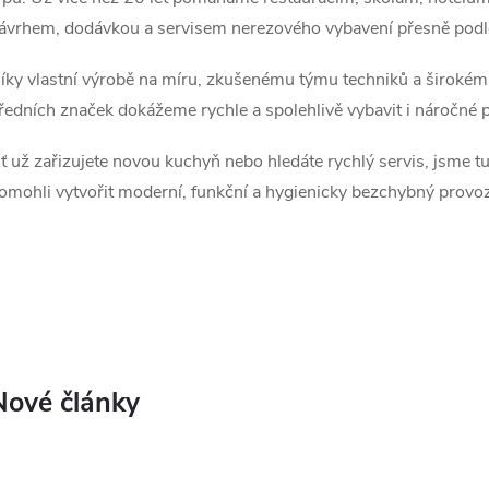
ávrhem, dodávkou a servisem nerezového vybavení přesně podle 
íky vlastní výrobě na míru, zkušenému týmu techniků a široké
ředních značek dokážeme rychle a spolehlivě vybavit i náročné 
ť už zařizujete novou kuchyň nebo hledáte rychlý servis, jsme 
omohli vytvořit moderní, funkční a hygienicky bezchybný provoz
Nové články