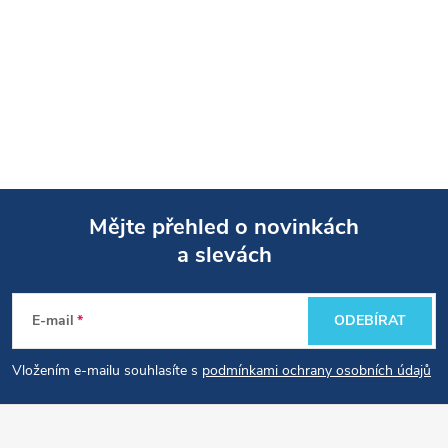
Mějte přehled o novinkách
a slevách
Z
á
E-mail
ODEBÍRAT
p
Vložením e-mailu souhlasíte s
podmínkami ochrany osobních údajů
a