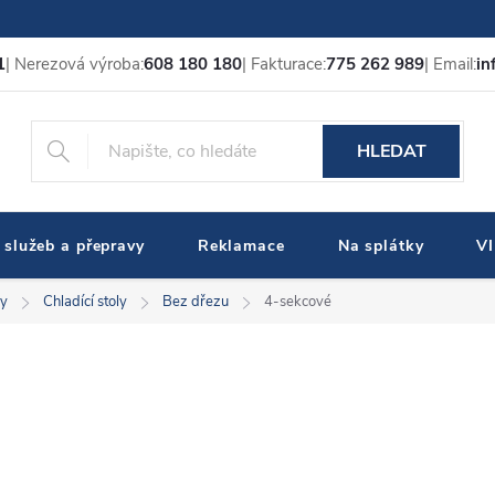
1
| Nerezová výroba:
608 180 180
| Fakturace:
775 262 989
| Email:
in
HLEDAT
 služeb a přepravy
Reklamace
Na splátky
V
ly
Chladící stoly
Bez dřezu
4-sekcové