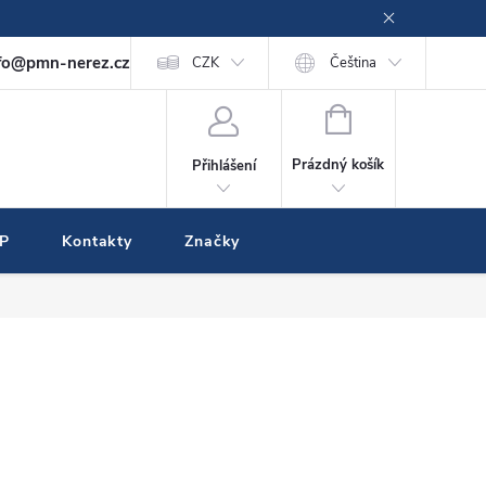
fo@pmn-nerez.cz
CZK
Čeština
NÁKUPNÍ
KOŠÍK
Prázdný košík
Přihlášení
IP
Kontakty
Značky