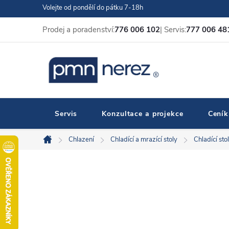
Přejít
Volejte od pondělí do pátku 7-18h
na
Prodej a poradenství:
776 006 102
| Servis:
777 006 48
obsah
Servis
Konzultace a projekce
Ceník
Chlazení
Chladící a mrazící stoly
Chladící sto
Domů