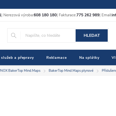
1
| Nerezová výroba:
608 180 180
| Fakturace:
775 262 989
| Email:
in
HLEDAT
 služeb a přepravy
Reklamace
Na splátky
V
NOX BakerTop Mind.Maps
BakerTop Mind.Maps plynové
Příslušen