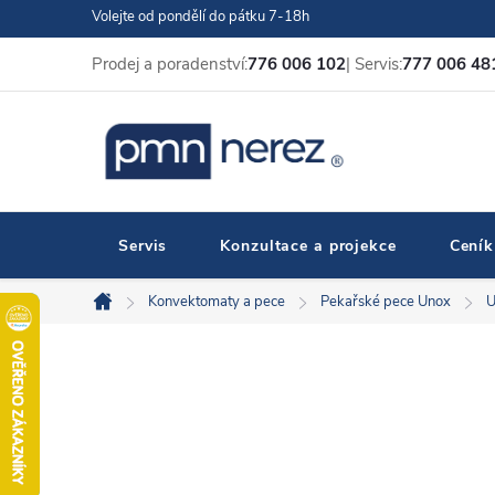
Přejít
Volejte od pondělí do pátku 7-18h
na
Prodej a poradenství:
776 006 102
| Servis:
777 006 48
obsah
Servis
Konzultace a projekce
Ceník
Konvektomaty a pece
Pekařské pece Unox
U
Domů