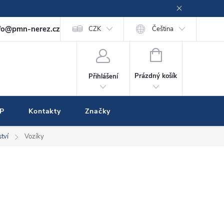
fo@pmn-nerez.cz
CZK
Čeština
NÁKUPNÍ
KOŠÍK
Prázdný košík
Přihlášení
IP
Kontakty
Značky
ství
Vozíky