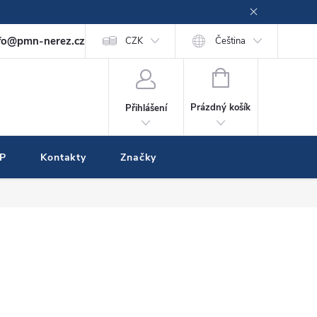
fo@pmn-nerez.cz
CZK
Čeština
NÁKUPNÍ
KOŠÍK
Prázdný košík
Přihlášení
IP
Kontakty
Značky