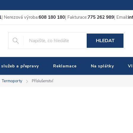
1
| Nerezová výroba:
608 180 180
| Fakturace:
775 262 989
| Email:
in
HLEDAT
 služeb a přepravy
Reklamace
Na splátky
V
Termoporty
Příslušenství