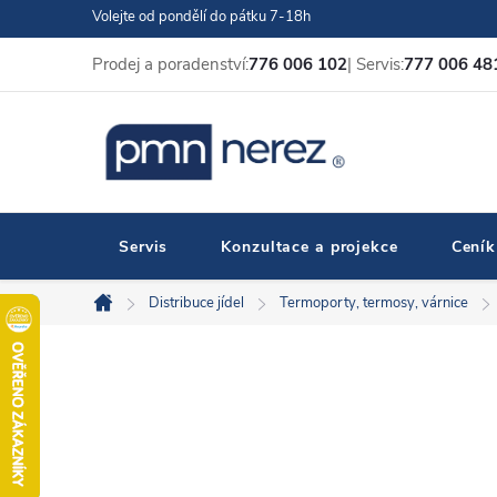
Přejít
Volejte od pondělí do pátku 7-18h
na
Prodej a poradenství:
776 006 102
| Servis:
777 006 48
obsah
Servis
Konzultace a projekce
Ceník
Distribuce jídel
Termoporty, termosy, várnice
Domů