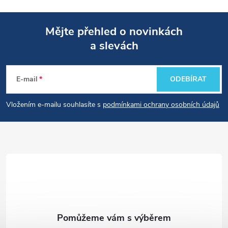
Mějte přehled o novinkách
a slevách
Z
á
E-mail
ODEBÍRAT
p
Vložením e-mailu souhlasíte s
podmínkami ochrany osobních údajů
a
t
í