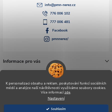
info
@
pmn-nerez.cz
776 006 102
777 006 481
Facebook
pmnnerez/
Informace pro vás
Blog
K personalizaci obsahu a reklam, poskytování funkcí sociálních
médií a analýze naší návštěvnosti využíváme soubory cookies.
Více informací
zde
.
Copyright 2026
PMN-nerez
. Všechna práva vyhrazena.
Upravit
Nastavení
nastavení cookies
Souhlasím
Vytvořil Shoptet