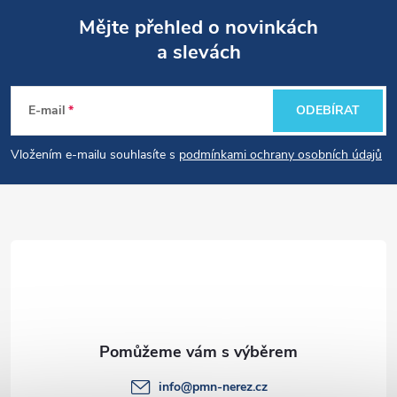
Mějte přehled o novinkách
a slevách
Z
á
E-mail
ODEBÍRAT
p
Vložením e-mailu souhlasíte s
podmínkami ochrany osobních údajů
a
t
í
info
@
pmn-nerez.cz