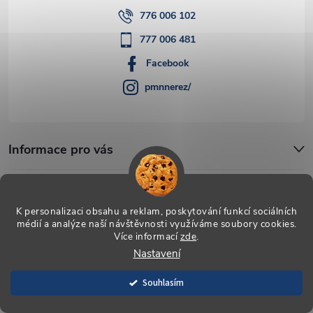
776 006 102
777 006 481
Facebook
pmnnerez/
Informace pro vás
Blog
K personalizaci obsahu a reklam, poskytování funkcí sociálních
médií a analýze naší návštěvnosti využíváme soubory cookies.
Více informací
zde
.
Copyright 2026
PMN-nerez
. Všechna práva vyhrazena.
Upravit
Nastavení
nastavení cookies
Vytvořil Shoptet
Souhlasím