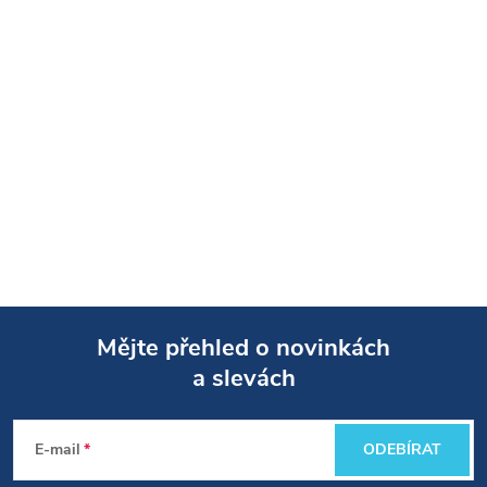
Mějte přehled o novinkách
a slevách
Z
á
E-mail
ODEBÍRAT