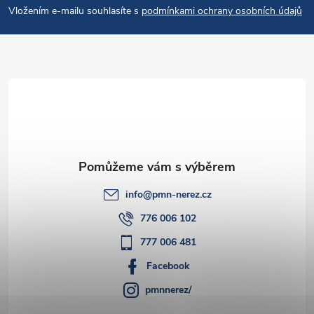
p
Vložením e-mailu souhlasíte s
podmínkami ochrany osobních údajů
a
t
í
info
@
pmn-nerez.cz
776 006 102
777 006 481
Facebook
pmnnerez/