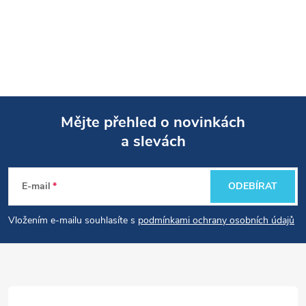
Mějte přehled o novinkách
a slevách
Z
á
E-mail
ODEBÍRAT
p
Vložením e-mailu souhlasíte s
podmínkami ochrany osobních údajů
a
t