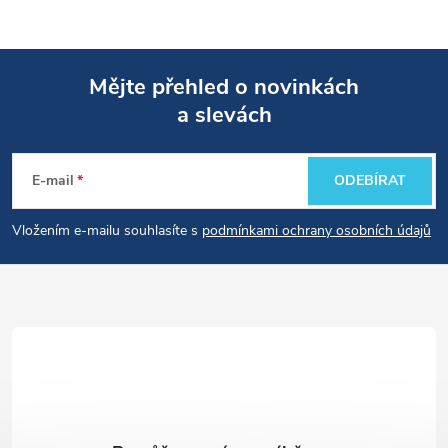
Mějte přehled o novinkách
a slevách
Z
á
E-mail
ODEBÍRAT
p
Vložením e-mailu souhlasíte s
podmínkami ochrany osobních údajů
a
t
í