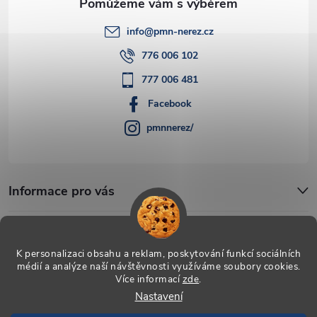
info
@
pmn-nerez.cz
776 006 102
777 006 481
Facebook
pmnnerez/
Informace pro vás
Blog
K personalizaci obsahu a reklam, poskytování funkcí sociálních
médií a analýze naší návštěvnosti využíváme soubory cookies.
Více informací
zde
.
Copyright 2026
PMN-nerez
. Všechna práva vyhrazena.
Upravit
Nastavení
nastavení cookies