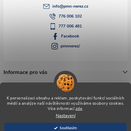
info
@
pmn-nerez.cz
776 006 102
777 006 481
Facebook
pmnnerez/
Informace pro vás
Blog
K personalizaci obsahu a reklam, poskytování funkcí sociálních
médií a analýze naší návštěvnosti využíváme soubory cookies.
Více informací
zde
.
Copyright 2026
PMN-nerez
. Všechna práva vyhrazena.
Upravit
Nastavení
nastavení cookies
Souhlasím
Vytvořil Shoptet