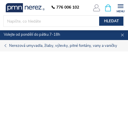
Přejít
NÁKUPNÍ
📞 776 006 102
KOŠÍK
na
obsah
HLEDAT
Volejte od pondělí do pátku 7-18h
Nerezová umyvadla, žlaby, výlevky, pitné fontány, vany a vaničky