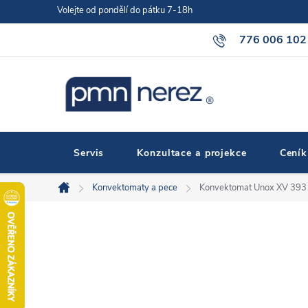
Přejít
Volejte od pondělí do pátku 7-18h
na
776 006 102
obsah
Servis
Konzultace a projekce
Ceník
Konvektomaty a pece
Konvektomat Unox XV 393
Domů