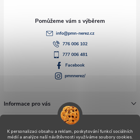
info
@
pmn-nerez.cz
776 006 102
777 006 481
Facebook
pmnnerez/
Informace pro vás
Blog
K personalizaci obsahu a reklam, poskytování funkcí sociálních
médií a analýze naší návštěvnosti využíváme soubory cookies.