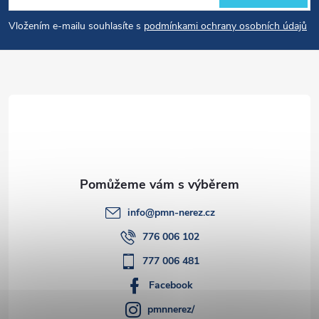
p
Vložením e-mailu souhlasíte s
podmínkami ochrany osobních údajů
a
t
í
info
@
pmn-nerez.cz
776 006 102
777 006 481
Facebook
pmnnerez/