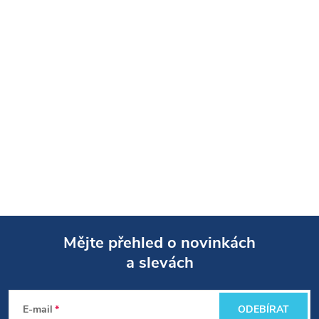
Mějte přehled o novinkách
a slevách
Z
á
E-mail
ODEBÍRAT