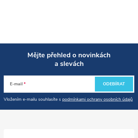
Mějte přehled o novinkách
a slevách
Z
á
E-mail
ODEBÍRAT
p
Vložením e-mailu souhlasíte s
podmínkami ochrany osobních údajů
a
t