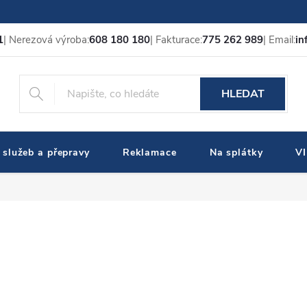
1
| Nerezová výroba:
608 180 180
| Fakturace:
775 262 989
| Email:
in
HLEDAT
 služeb a přepravy
Reklamace
Na splátky
V