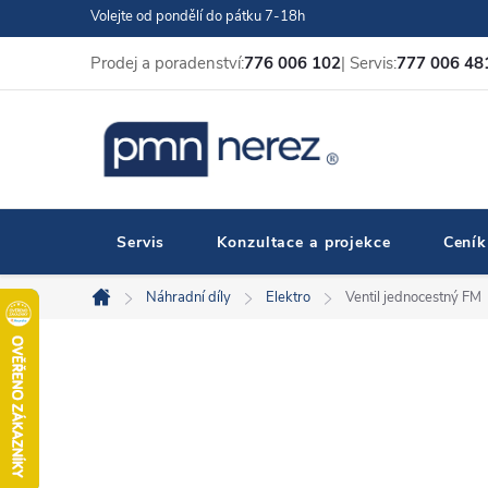
Přejít
Volejte od pondělí do pátku 7-18h
na
Prodej a poradenství:
776 006 102
| Servis:
777 006 48
obsah
Servis
Konzultace a projekce
Ceník
Náhradní díly
Elektro
Ventil jednocestný FM
Domů