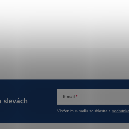
E-mail
a slevách
Vložením e-mailu souhlasíte s
podmínka