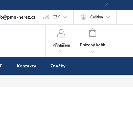
fo@pmn-nerez.cz
CZK
Čeština
NÁKUPNÍ
KOŠÍK
Prázdný košík
Přihlášení
IP
Kontakty
Značky