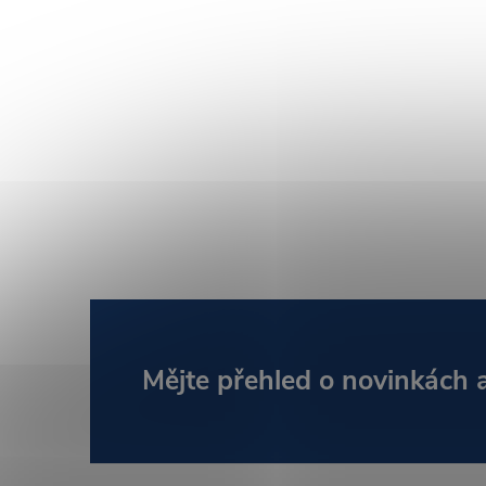
Z
Mějte přehled o novinkách
á