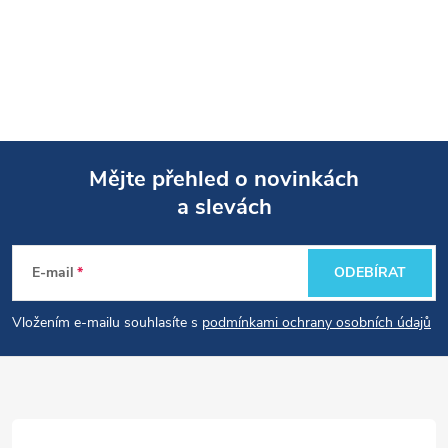
Mějte přehled o novinkách
a slevách
Z
á
E-mail
ODEBÍRAT
p
Vložením e-mailu souhlasíte s
podmínkami ochrany osobních údajů
a
t