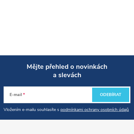
Mějte přehled o novinkách
a slevách
Z
á
E-mail
ODEBÍRAT
p
Vložením e-mailu souhlasíte s
podmínkami ochrany osobních údajů
a