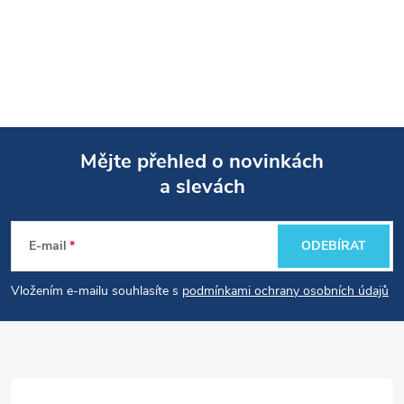
Mějte přehled o novinkách
a slevách
Z
á
E-mail
ODEBÍRAT
p
Vložením e-mailu souhlasíte s
podmínkami ochrany osobních údajů
a
t