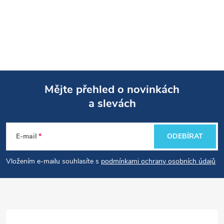
Mějte přehled o novinkách
a slevách
Z
á
E-mail
ODEBÍRAT
p
Vložením e-mailu souhlasíte s
podmínkami ochrany osobních údajů
a
t