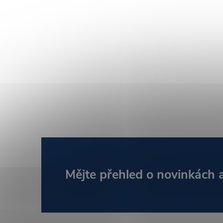
Z
Mějte přehled o novinkách
á