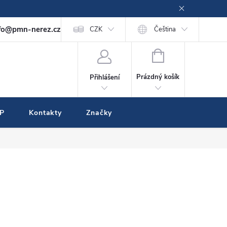
fo@pmn-nerez.cz
CZK
Čeština
NÁKUPNÍ
KOŠÍK
Prázdný košík
Přihlášení
IP
Kontakty
Značky