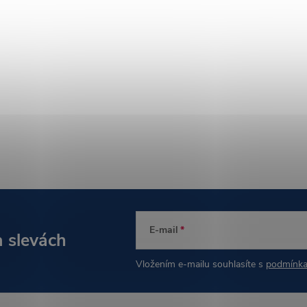
E-mail
a slevách
Vložením e-mailu souhlasíte s
podmínka