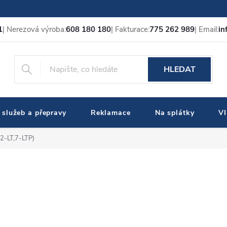
1
| Nerezová výroba:
608 180 180
| Fakturace:
775 262 989
| Email:
in
HLEDAT
 služeb a přepravy
Reklamace
Na splátky
V
.2-LT,7-LTP)