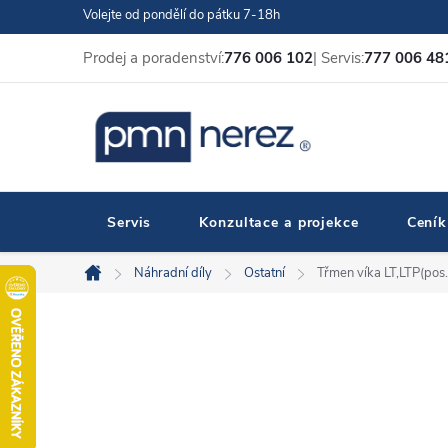
Přejít
Volejte od pondělí do pátku 7-18h
na
Prodej a poradenství:
776 006 102
| Servis:
777 006 48
obsah
Servis
Konzultace a projekce
Ceník
Náhradní díly
Ostatní
Třmen víka LT,LTP(pos
Domů