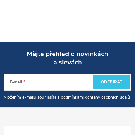
Mějte přehled o novinkách
a slevách
Z
á
E-mail
ODEBÍRAT
p
Vložením e-mailu souhlasíte s
podmínkami ochrany osobních údajů
a
t