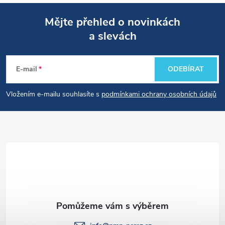
Mějte přehled o novinkách
a slevách
Z
á
E-mail
ODEBÍRAT
p
Vložením e-mailu souhlasíte s
podmínkami ochrany osobních údajů
a
t
í