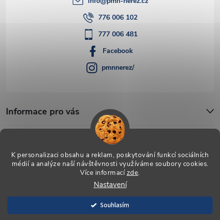
info
@
pmn-nerez.cz
776 006 102
777 006 481
Facebook
pmnnerez/
Informace pro vás
Blog
K personalizaci obsahu a reklam, poskytování funkcí sociálních
médií a analýze naší návštěvnosti využíváme soubory cookies.
Více informací
zde
.
Copyright 2026
PMN-nerez
. Všechna práva vyhrazena.
Upravit
Nastavení
nastavení cookies
Vytvořil Shoptet
Souhlasím