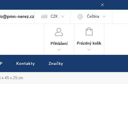
fo@pmn-nerez.cz
CZK
Čeština
NÁKUPNÍ
KOŠÍK
Prázdný košík
Přihlášení
IP
Kontakty
Značky
5 x 45 x 25 cm