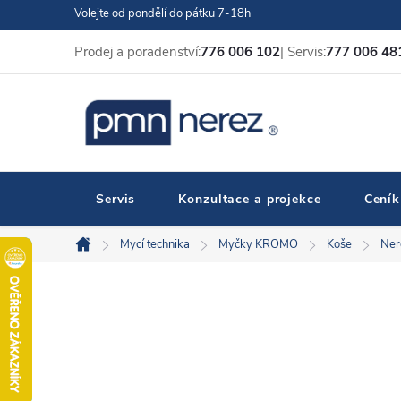
Přejít
Volejte od pondělí do pátku 7-18h
na
Prodej a poradenství:
776 006 102
| Servis:
777 006 48
obsah
Servis
Konzultace a projekce
Ceník
Mycí technika
Myčky KROMO
Koše
Ner
Domů