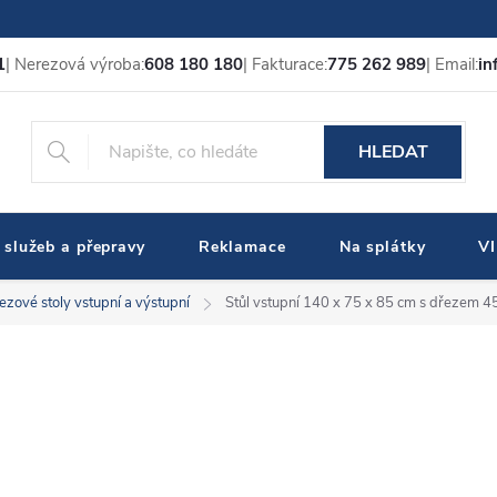
1
| Nerezová výroba:
608 180 180
| Fakturace:
775 262 989
| Email:
in
HLEDAT
 služeb a přepravy
Reklamace
Na splátky
V
ezové stoly vstupní a výstupní
Stůl vstupní 140 x 75 x 85 cm s dřezem 4