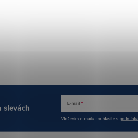
E-mail
a slevách
Vložením e-mailu souhlasíte s
podmínka