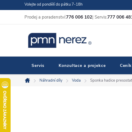
Přejít
Volejte od pondělí do pátku 7-18h
na
Prodej a poradenství:
776 006 102
| Servis:
777 006 48
obsah
Servis
Konzultace a projekce
Ceník
Náhradní díly
Voda
Sponka hadice presostat
Domů