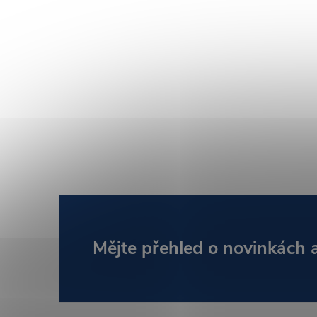
Z
Mějte přehled o novinkách
á