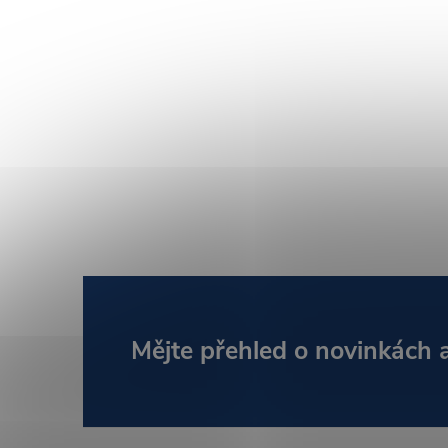
Z
Mějte přehled o novinkách
á