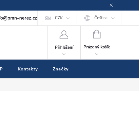
fo@pmn-nerez.cz
CZK
Čeština
NÁKUPNÍ
KOŠÍK
Prázdný košík
Přihlášení
IP
Kontakty
Značky