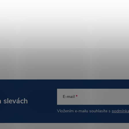
E-mail
a slevách
Vložením e-mailu souhlasíte s
podmínka