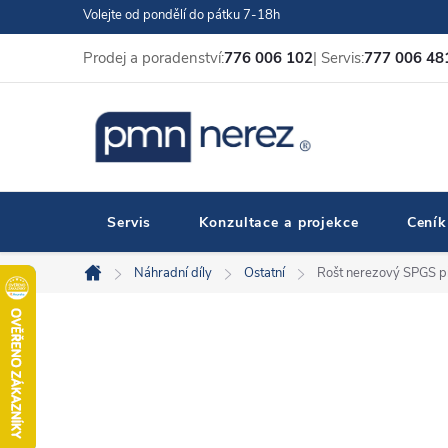
Přejít
Volejte od pondělí do pátku 7-18h
na
Prodej a poradenství:
776 006 102
| Servis:
777 006 48
obsah
Servis
Konzultace a projekce
Ceník
Náhradní díly
Ostatní
Rošt nerezový SPGS p
Domů