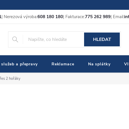
1
| Nerezová výroba:
608 180 180
| Fakturace:
775 262 989
| Email:
in
HLEDAT
 služeb a přepravy
Reklamace
Na splátky
V
řes 2 hořáky