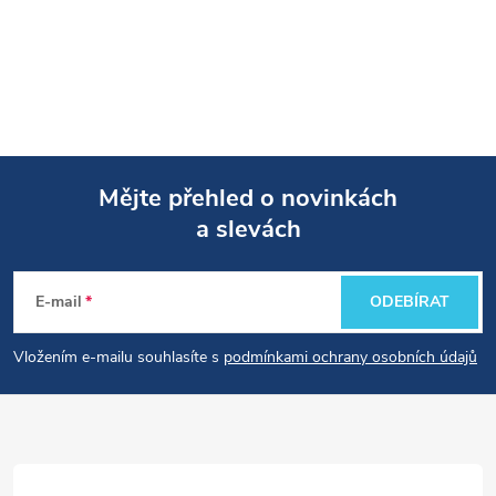
Mějte přehled o novinkách
a slevách
Z
á
E-mail
ODEBÍRAT
p
Vložením e-mailu souhlasíte s
podmínkami ochrany osobních údajů
a
t