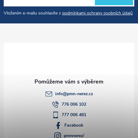
p
Vložením e-mailu souhlasíte s
podmínkami ochrany osobních údajů
a
t
í
info
@
pmn-nerez.cz
776 006 102
777 006 481
Facebook
pmnnerez/