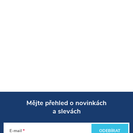
Mějte přehled o novinkách
a slevách
Z
á
E-mail
ODEBÍRAT