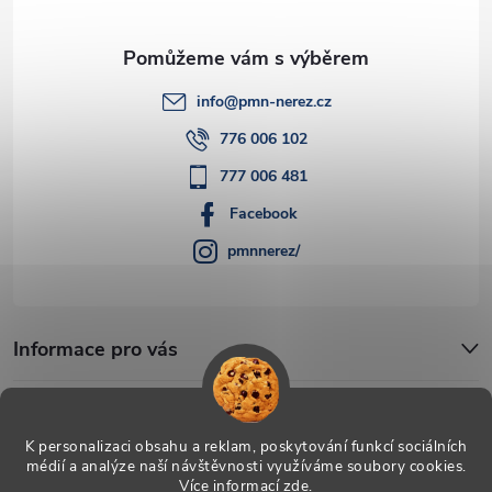
info
@
pmn-nerez.cz
776 006 102
777 006 481
Facebook
pmnnerez/
Informace pro vás
Blog
K personalizaci obsahu a reklam, poskytování funkcí sociálních
médií a analýze naší návštěvnosti využíváme soubory cookies.
Více informací
zde
.
Copyright 2026
PMN-nerez
. Všechna práva vyhrazena.
Upravit