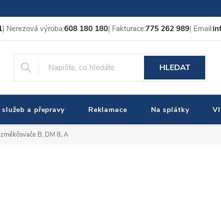
1
| Nerezová výroba:
608 180 180
| Fakturace:
775 262 989
| Email:
in
HLEDAT
 služeb a přepravy
Reklamace
Na splátky
V
 změkčovače B, DM 8, A