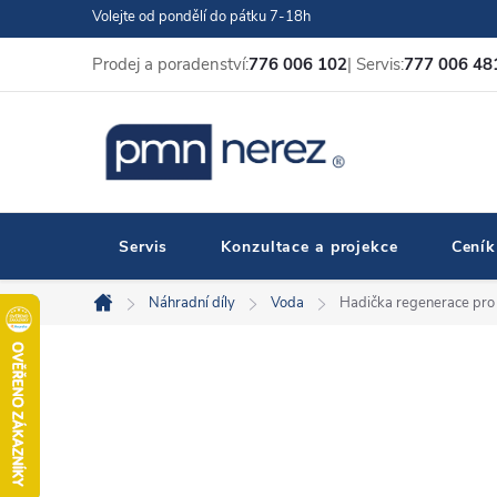
Přejít
Volejte od pondělí do pátku 7-18h
na
Prodej a poradenství:
776 006 102
| Servis:
777 006 48
obsah
Servis
Konzultace a projekce
Ceník
Náhradní díly
Voda
Hadička regenerace pro
Domů