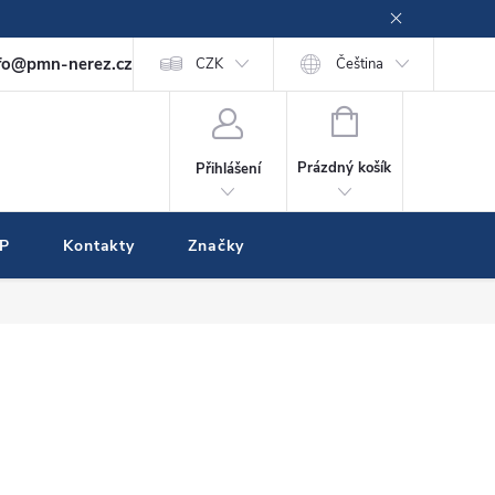
fo@pmn-nerez.cz
CZK
Čeština
NÁKUPNÍ
KOŠÍK
Prázdný košík
Přihlášení
IP
Kontakty
Značky