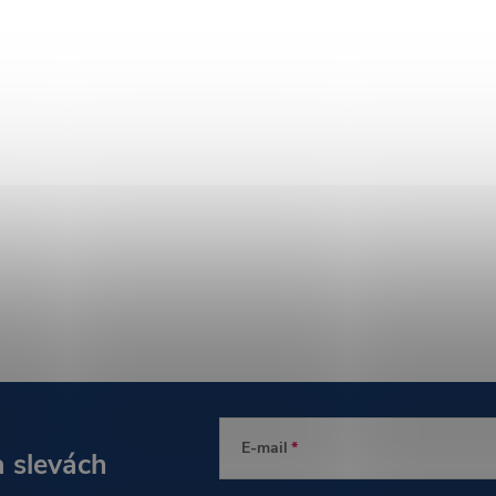
E-mail
a slevách