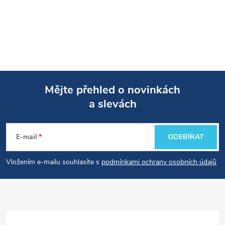
Mějte přehled o novinkách
a slevách
Z
á
E-mail
ODEBÍRAT
p
Vložením e-mailu souhlasíte s
podmínkami ochrany osobních údajů
a
t