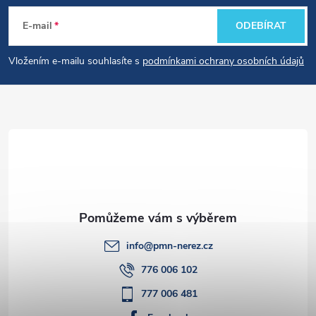
á
E-mail
ODEBÍRAT
p
Vložením e-mailu souhlasíte s
podmínkami ochrany osobních údajů
a
t
í
info
@
pmn-nerez.cz
776 006 102
777 006 481