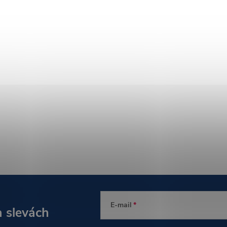
E-mail
a slevách