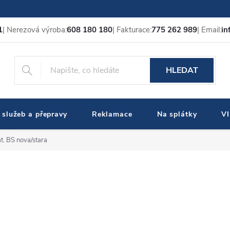
1
| Nerezová výroba:
608 180 180
| Fakturace:
775 262 989
| Email:
in
HLEDAT
 služeb a přepravy
Reklamace
Na splátky
V
. BS nova/stara