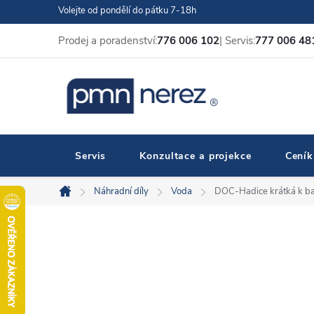
Přejít
Volejte od pondělí do pátku 7-18h
na
Prodej a poradenství:
776 006 102
| Servis:
777 006 48
obsah
Servis
Konzultace a projekce
Ceník
Náhradní díly
Voda
DOC-Hadice krátká k bat
Domů