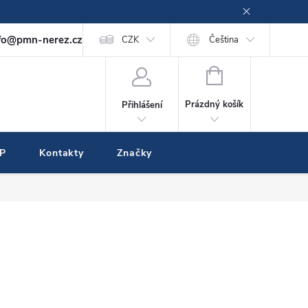
fo@pmn-nerez.cz
CZK
Čeština
NÁKUPNÍ
KOŠÍK
Prázdný košík
Přihlášení
IP
Kontakty
Značky