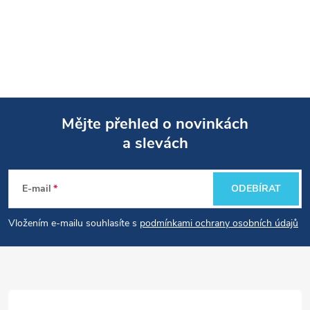
Mějte přehled o novinkách
a slevách
Z
á
E-mail
ODEBÍRAT
p
Vložením e-mailu souhlasíte s
podmínkami ochrany osobních údajů
a
t