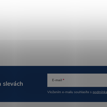
E-mail
a slevách
Vložením e-mailu souhlasíte s
podmínka