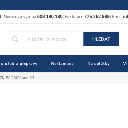
1
| Nerezová výroba:
608 180 180
| Fakturace:
775 262 989
| Email:
in
HLEDAT
 služeb a přepravy
Reklamace
Na splátky
V
o ZK-50 230V poz. 23