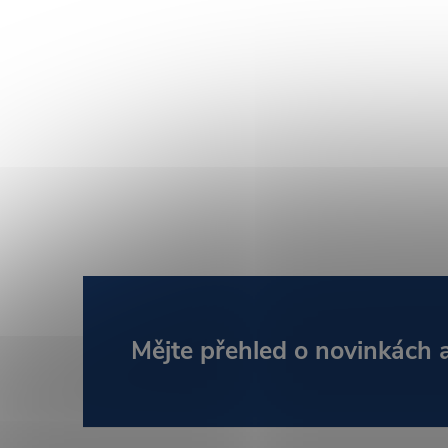
Z
Mějte přehled o novinkách
á