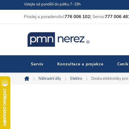
Přejít
Volejte od pondělí do pátku 7-18h
na
Prodej a poradenství:
776 006 102
| Servis:
777 006 48
obsah
Servis
Konzultace a projekce
Ceník
Náhradní díly
Elektro
Deska elektroniky pr
Domů