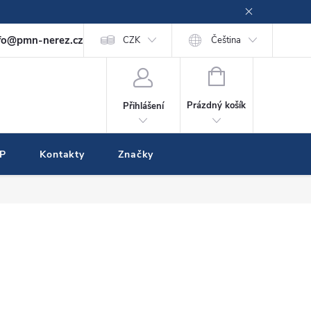
fo@pmn-nerez.cz
CZK
Čeština
NÁKUPNÍ
KOŠÍK
Prázdný košík
Přihlášení
IP
Kontakty
Značky