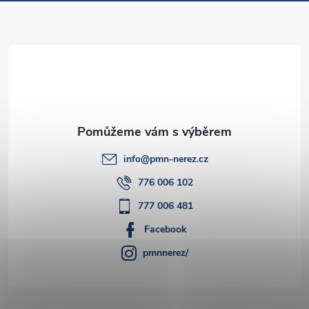
a
t
í
info
@
pmn-nerez.cz
776 006 102
777 006 481
Facebook
pmnnerez/