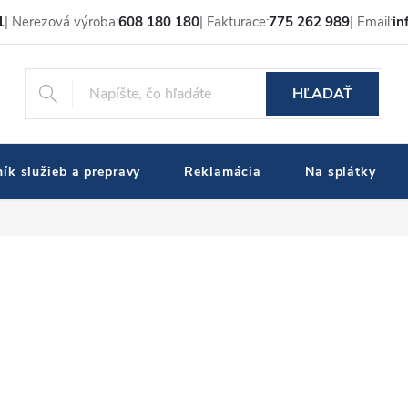
1
| Nerezová výroba:
608 180 180
| Fakturace:
775 262 989
| Email:
in
HĽADAŤ
ík služieb a prepravy
Reklamácia
Na splátky