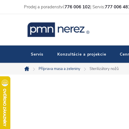
Prejsť
Prodej a poradenství:
776 006 102
| Servis:
777 006 48
na
obsah
Servis
Konzultácie a projekcie
Cenn
Příprava masa a zeleniny
Sterilizátory nožů
Domov