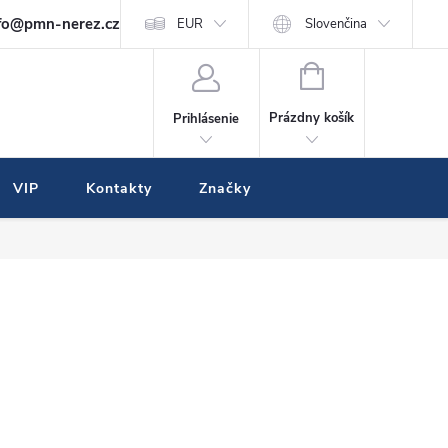
fo@pmn-nerez.cz
EUR
Slovenčina
NÁKUPNÝ
KOŠÍK
Prázdny košík
Prihlásenie
VIP
Kontakty
Značky