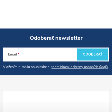
Odoberať newsletter
Z
Email
ODOBERAŤ
á
Vložením e-mailu souhlasíte s
podmínkami ochrany osobních údajů
p
ä
t
i