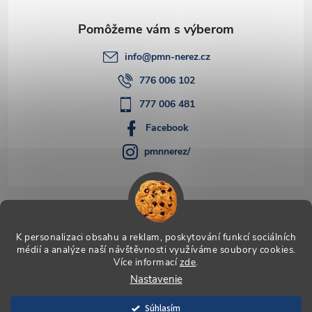
e
info
@
pmn-nerez.cz
776 006 102
777 006 481
Facebook
pmnnerez/
Informácie pre vás
K personalizaci obsahu a reklam, poskytování funkcí sociálních
médií a analýze naší návštěvnosti využíváme soubory cookies.
Více informací
zde
.
Copyright 2026
PMN-nerez
. Všetky práva vyhradené.
Upraviť
Nastavenie
nastavenie cookies
Súhlasím
Vytvoril Shoptet