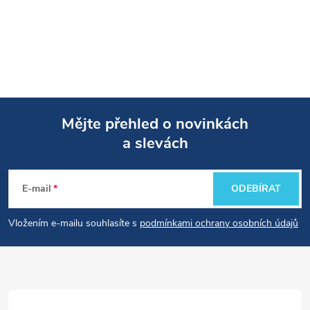
Mějte přehled o novinkách
a slevách
Z
á
E-mail
ODEBÍRAT
p
Vložením e-mailu souhlasíte s
podmínkami ochrany osobních údajů
a
t