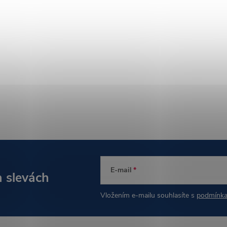
E-mail
a slevách
Vložením e-mailu souhlasíte s
podmínka