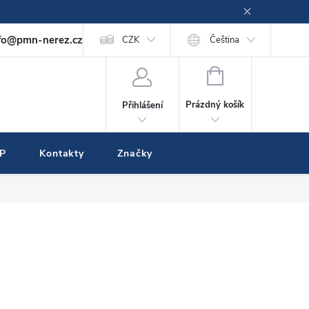
fo@pmn-nerez.cz
CZK
Čeština
NÁKUPNÍ
KOŠÍK
Prázdný košík
Přihlášení
IP
Kontakty
Značky