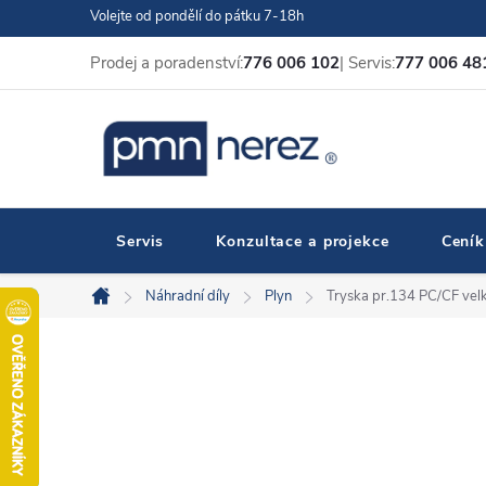
Přejít
Volejte od pondělí do pátku 7-18h
na
Prodej a poradenství:
776 006 102
| Servis:
777 006 48
obsah
Servis
Konzultace a projekce
Ceník
Náhradní díly
Plyn
Tryska pr.134 PC/CF vel
Domů