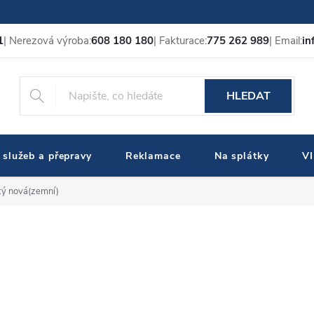
1
| Nerezová výroba:
608 180 180
| Fakturace:
775 262 989
| Email:
in
HLEDAT
 služeb a přepravy
Reklamace
Na splátky
V
ký nová(zemní)