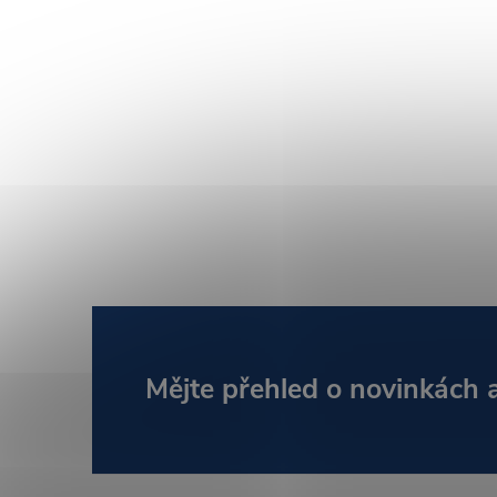
Z
Mějte přehled o novinkách
á